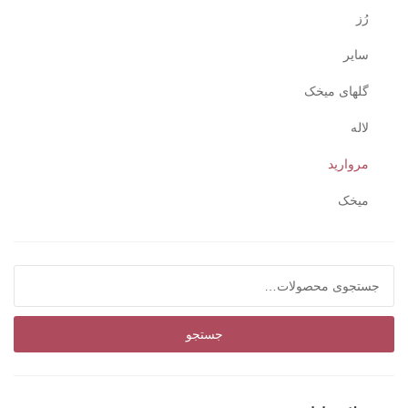
رُز
سایر
گلهای میخک
لاله
مروارید
میخک
نیلوفر
جستجو برای:
جستجو